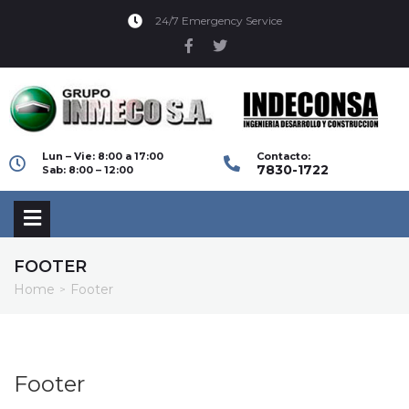
24/7 Emergency Service
Lun – Vie: 8:00 a 17:00
Contacto:
7830-1722
Sab: 8:00 – 12:00
FOOTER
Home
Footer
>
Footer